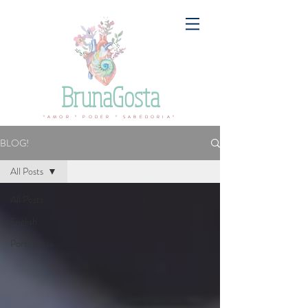
BrunaGosta
ºAMOR º PODER º SABEDORIAº
BLOG!
All Posts
All Posts
English
Portuguese