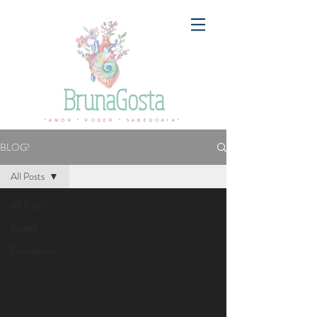
BrunaGosta
ºAMOR º PODER º SABEDORIAº
BLOG!
All Posts
All Posts
English
Portuguese