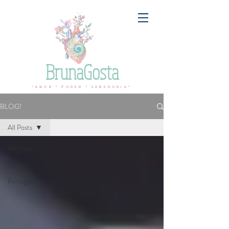
BrunaGosta
ºAMOR º PODER º SABEDORIAº
BLOG!
All Posts
All Posts
English
Portuguese