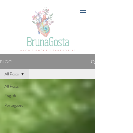
BrunaGosta
ºAMOR º PODER º SABEDORIAº
BLOG!
All Posts
All Posts
English
Portuguese