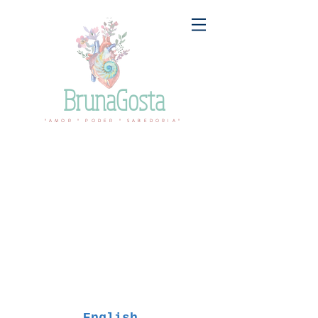
BrunaGosta
ºAMOR º PODER º SABEDORIAº