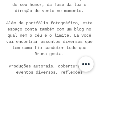
de seu humor, da fase da lua e
direção do vento no momento.
Além de portfólio fotográfico, este
espaço conta também com um blog no
qual nem o céu é o limite. Lá você
vai encontrar assuntos diversos que
tem como fio condutor tudo que
Bruna gosta.
Produções autorais, coberturas de
eventos diversos, reflexões
astrológicas, indicações de todos
os tipos, passeios pelo mundo,
espiritualidade, moda, enfim, tudo
de um ponto de vista muito próprio
e destinado à todos que se
identificarem. Textos leves e
coloridos são sua marca, afinal ela
também é metida a escritora.
Seja bem-vindo e divirta-se!