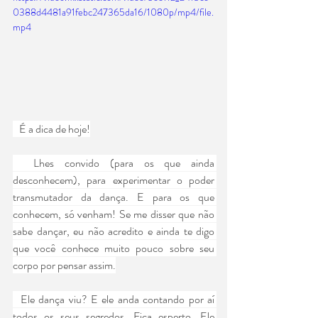
0388d4481a91febc247365da16/1080p/mp4/file.
mp4
   É a dica de hoje!
  Lhes convido (para os que ainda 
desconhecem), para experimentar o poder 
transmutador da dança. E para os que 
conhecem, só venham! Se me disser que não 
sabe dançar, eu não acredito e ainda te digo 
que você conhece muito pouco sobre seu 
corpo por pensar assim.
  Ele dança viu? E ele anda contando por aí 
todos os seus segredos. Fica esperto. Ele 