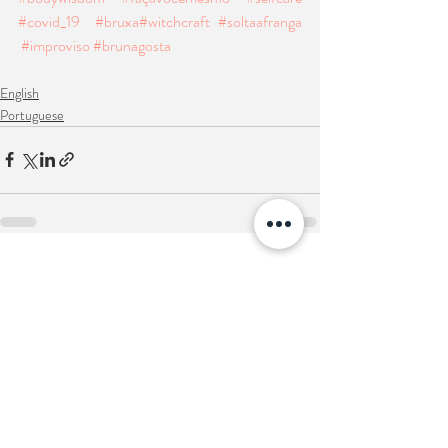
#covid_19
#bruxa
#witchcraft
#soltaafranga
#improviso
#brunagosta
English
Portuguese
Posts recentes
Ver tudo