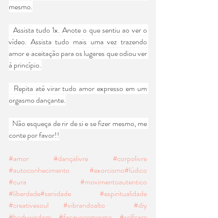
mesmo.
  Assista tudo 1x. Anote o que sentiu ao ver o 
vídeo. Assista tudo mais uma vez trazendo 
amor e aceitação para os lugares que odiou ver 
à princípio.
  Repita até virar tudo amor expresso em um 
orgasmo dançante.
  Não esqueça de rir de si e se fizer mesmo, me 
conte por favor!!
#amor
#dançalivre
#corpolivre
#autoconhecimento
#exorcismo
#lúdico
#cura
#movimentoautentico
#liberdade
#sanidade
#espiritualidade
#creativesoul
#vibrandoalto
#diy
#bodywisdom
#façavocemesmo
#selfcare