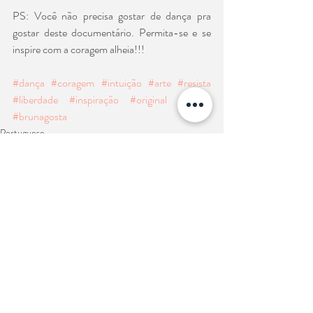
PS: Você não precisa gostar de dança pra 
gostar deste documentário. Permita-se e se 
inspire com a coragem alheia!!!
#dança
#coragem
#intuição
#arte
#resista
#liberdade
#inspiração
#original
#netflix
#brunagosta
Portuguese
Posts recentes
Ver tudo