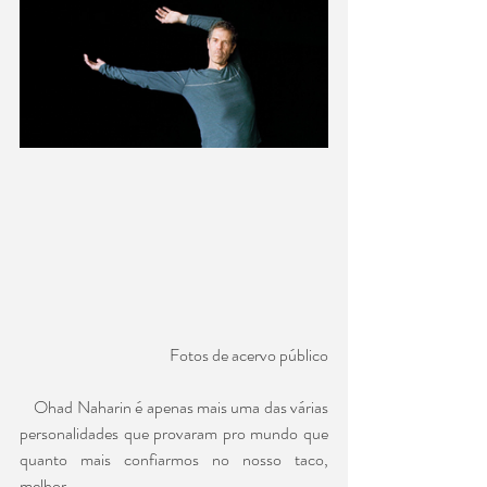
Fotos de acervo público
    Ohad Naharin é apenas mais uma das várias 
personalidades que provaram pro mundo que 
quanto mais confiarmos no nosso taco, 
melhor.