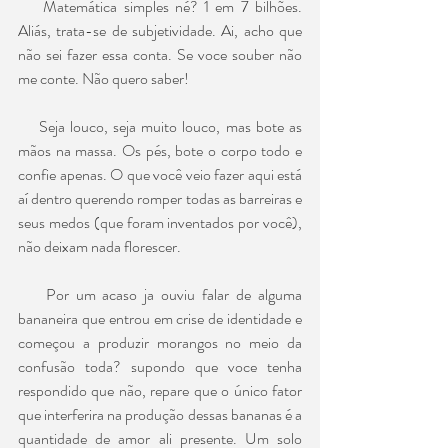
    Matemática simples né? 1 em 7 bilhões. 
Aliás, trata-se de subjetividade. Ai, acho que 
não sei fazer essa conta. Se voce souber não 
me conte. Não quero saber!
    Seja louco, seja muito louco, mas bote as 
mãos na massa. Os pés, bote o corpo todo e 
confie apenas. O que você veio fazer aqui está 
aí dentro querendo romper todas as barreiras e 
seus medos (que foram inventados por você), 
não deixam nada florescer.
    Por um acaso ja ouviu falar de alguma 
bananeira que entrou em crise de identidade e 
começou a produzir morangos no meio da 
confusão toda? supondo que voce tenha 
respondido que não, repare que o único fator 
que interferira na produção dessas bananas é a 
quantidade de amor ali presente. Um solo 